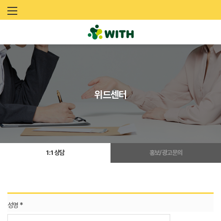
문
화
예
술
위드센터
네
트
워
1:1 상담
홍보/광고문의
크
위
드
성명 *
(