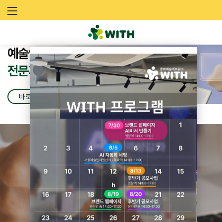
문
화
위드와 함께하는
예술인을 위한
문화소식
위드소개
언제 어디서든,
(NEWS)
(ABOUT US)
예
컨설팅
전문자료
1:1상담
&
(무엇이든 물어보세요)
클래스
바로가기
바로가기
술
바로가기
바로가기
바로가기
네
트
워
크
다양한 니즈에 맞는
위
온/오프라인 클래스
드
(
바로가기