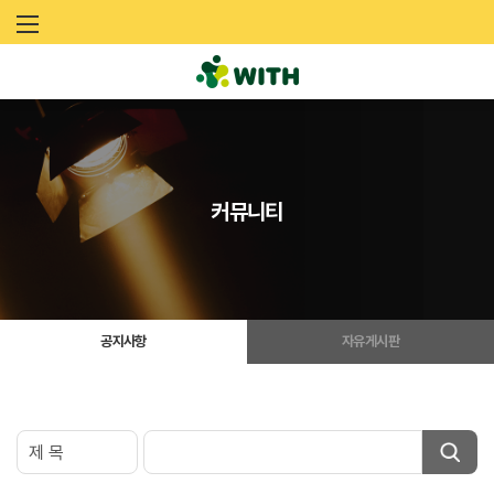
문
화
예
술
커뮤니티
네
트
워
공지사항
자유게시판
크
위
드
(