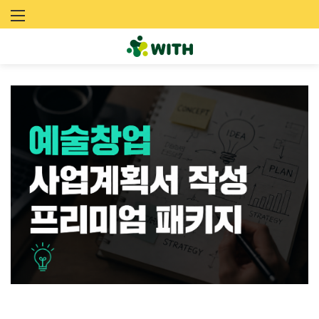
문
화
예
술
네
트
워
크
위
드
(