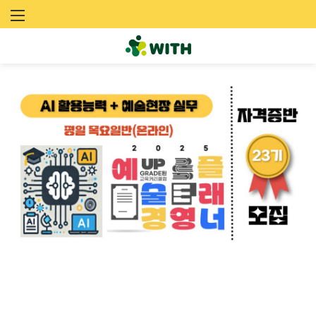
문
화
예
술
네
트
워
크
위
드
(