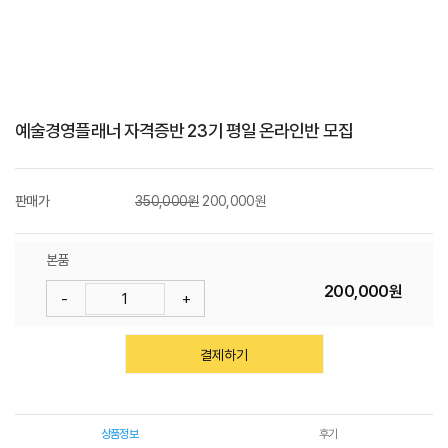
W
I
T
예술경영플래너 자격증반 23기 평일 온라인반 모집
H
)
판매가
350,000원
200,000원
본품
200,000원
-
+
결제하기
상품정보
후기