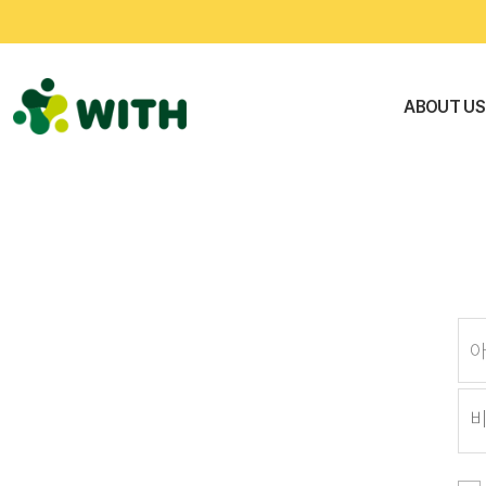
문
ABOUT US
화
예
술
네
트
워
크
위
드